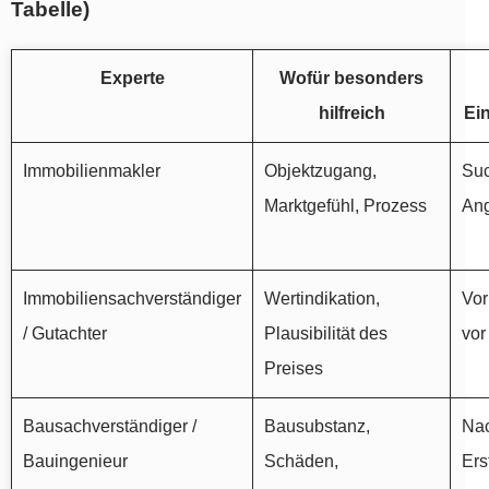
Tabelle)
Experte
Wofür besonders
hilfreich
Ei
Immobilienmakler
Objektzugang,
Suc
Marktgefühl, Prozess
An
Immobiliensachverständiger
Wertindikation,
Vor
/ Gutachter
Plausibilität des
vor
Preises
Bausachverständiger /
Bausubstanz,
Na
Bauingenieur
Schäden,
Ers