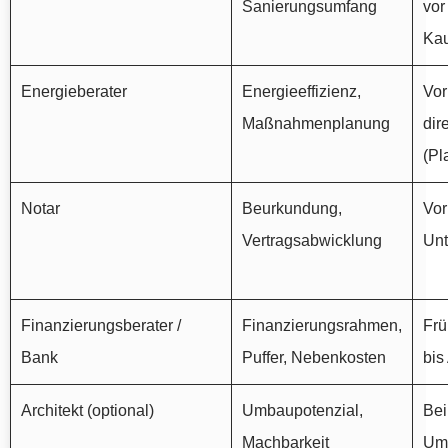
Sanierungsumfang
vor
Kau
Energieberater
Energieeffizienz,
Vor
Maßnahmenplanung
dir
(Pl
Notar
Beurkundung,
Vor
Vertragsabwicklung
Unt
Finanzierungsberater /
Finanzierungsrahmen,
Frü
Bank
Puffer, Nebenkosten
bis
Architekt (optional)
Umbaupotenzial,
Bei
Machbarkeit
Um